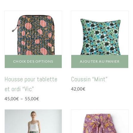
Mode
Echarpes / Pareos
Kimonos
Blouses et jupes
Sacs en Kantha
Pochettes ordinateur
CHOIX DES OPTIONS
AJOUTER AU PANIER
Trousses de toilette
Ce
Housse pour tablette
Coussin “Mint”
produit
Objets déco
a
et ordi “Vic”
42,00
€
plusieurs
Patères en métal
variations.
Plage
45,00
€
–
55,00
€
Les
de
Carnet
options
prix :
peuvent
45,00€
Thème
être
à
choisies
55,00€