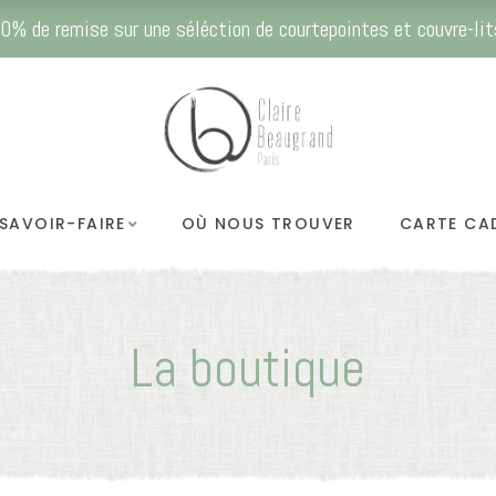
0% de remise sur une séléction de courtepointes et couvre-lit
SAVOIR-FAIRE
OÙ NOUS TROUVER
CARTE CA
La boutique