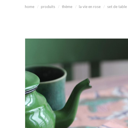
home
produits
thème
la vie en rose
set de table