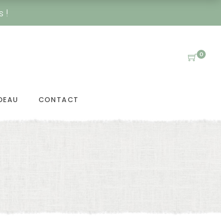
s !
0
DEAU
CONTACT