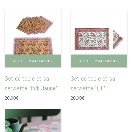
Mode
Echarpes / Pareos
Kimonos
Blouses et jupes
Sacs en Kantha
Pochettes ordinateur
AJOUTER AU PANIER
AJOUTER AU PANIER
Trousses de toilette
Set de table et sa
Set de table et sa
Objets déco
serviette “Indi Jaune”
serviette “Lili”
Patères en métal
20,00
€
20,00
€
Carnet
Thème