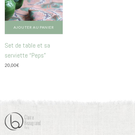
La vie en vert
La vie en bleu
La vie en rose
AJOUTER AU PANIER
Carte cadeau
Set de table et sa
serviette “Peps”
20,00
€
Faites des heureux