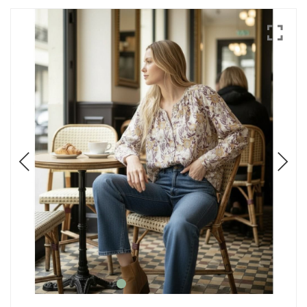
Mode
Echarpes / Pareos
Kimonos
Blouses et jupes
Sacs en Kantha
Pochettes ordinateur
Trousses de toilette
Objets déco
Patères en métal
Carnet
Thème