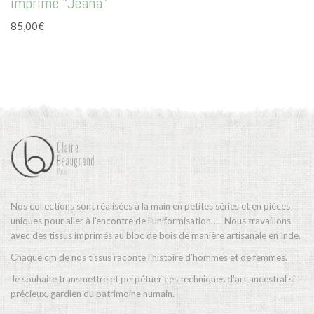
imprimé “Jeana”
plusieurs
variations.
85,00
€
Les
options
peuvent
être
choisies
sur
la
page
du
produit
Nos collections sont réalisées à la main en petites séries et en pièces
uniques pour aller à l’encontre de l’uniformisation….. Nous travaillons
avec des tissus imprimés au bloc de bois de manière artisanale en Inde.
Chaque cm de nos tissus raconte l’histoire d’hommes et de femmes.
Je souhaite transmettre et perpétuer ces techniques d’art ancestral si
précieux, gardien du patrimoine humain.