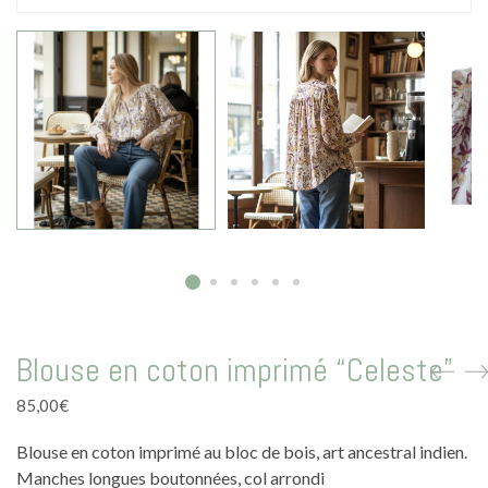
La vie en vert
La vie en bleu
La vie en rose
Carte cadeau
Faites des heureux
Blouse en coton imprimé “Celeste”
85,00
€
Blouse en coton imprimé au bloc de bois, art ancestral indien.
Manches longues boutonnées, col arrondi