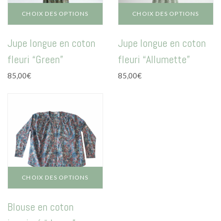
CHOIX DES OPTIONS
CHOIX DES OPTIONS
Ce
Ce
Jupe longue en coton
Jupe longue en coton
produit
produit
a
a
fleuri “Green”
fleuri “Allumette”
plusieurs
plusieurs
variations.
variations.
85,00
€
85,00
€
Les
Les
options
options
peuvent
peuvent
être
être
choisies
choisies
sur
sur
la
la
page
page
du
du
CHOIX DES OPTIONS
produit
produit
Ce
Blouse en coton
produit
a