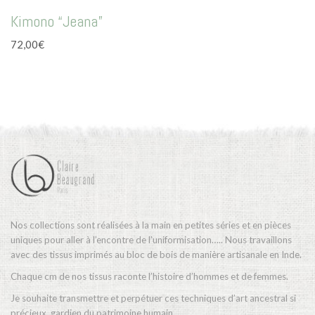
Ce
produit
Kimono “Jeana”
produit
a
72,00
€
plusieurs
variations.
Les
options
peuvent
être
choisies
sur
la
page
du
produit
Nos collections sont réalisées à la main en petites séries et en pièces
uniques pour aller à l’encontre de l’uniformisation….. Nous travaillons
avec des tissus imprimés au bloc de bois de manière artisanale en Inde.
Chaque cm de nos tissus raconte l’histoire d’hommes et de femmes.
Je souhaite transmettre et perpétuer ces techniques d’art ancestral si
précieux, gardien du patrimoine humain.