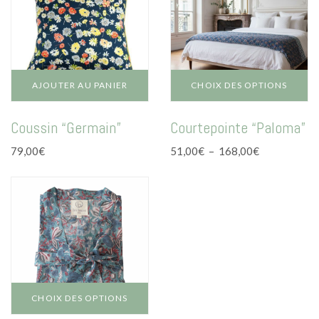
AJOUTER AU PANIER
CHOIX DES OPTIONS
Ce
Coussin “Germain”
Courtepointe “Paloma”
produit
a
Plage
79,00
€
51,00
€
–
168,00
€
plusieurs
de
variations.
prix :
Les
51,00€
options
à
peuvent
168,00€
être
choisies
sur
la
page
CHOIX DES OPTIONS
du