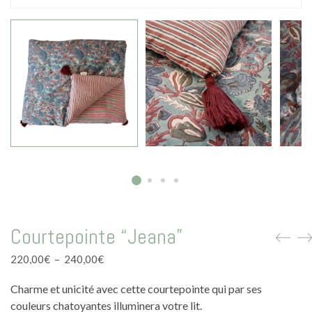
La vie en vert
La vie en bleu
La vie en rose
Carte cadeau
Faites des heureux
Courtepointe “Jeana”
Plage
220,00
€
–
240,00
€
de
Charme et unicité avec cette courtepointe qui par ses
prix :
220,00€
couleurs chatoyantes illuminera votre lit.