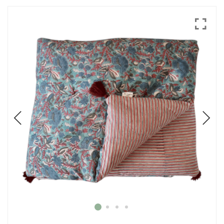
Mode
Echarpes / Pareos
Kimonos
Blouses et jupes
Sacs en Kantha
Pochettes ordinateur
Trousses de toilette
Objets déco
Patères en métal
Carnet
Thème