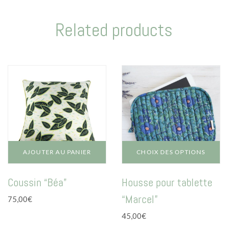
Related products
AJOUTER AU PANIER
CHOIX DES OPTIONS
Ce
Coussin “Béa”
Housse pour tablette
produit
a
“Marcel”
75,00
€
plusieurs
variations.
45,00
€
Les