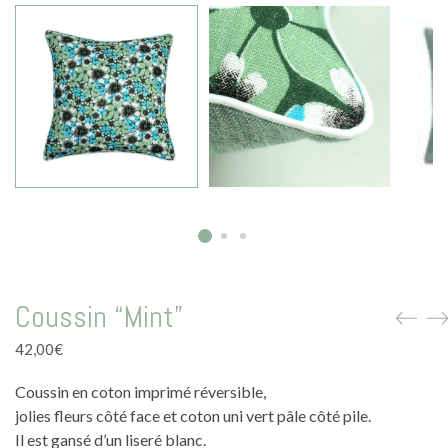
La vie en vert
La vie en bleu
La vie en rose
Carte cadeau
Faites des heureux
Coussin “Mint”
42,00
€
Coussin en coton imprimé réversible,
jolies fleurs côté face et coton uni vert pâle côté pile.
Il est gansé d’un liseré blanc.