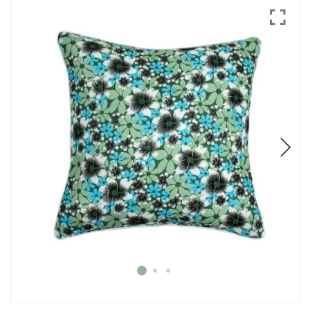
Mode
Echarpes / Pareos
Kimonos
Blouses et jupes
Sacs en Kantha
Pochettes ordinateur
Trousses de toilette
Objets déco
Patères en métal
Carnet
Thème