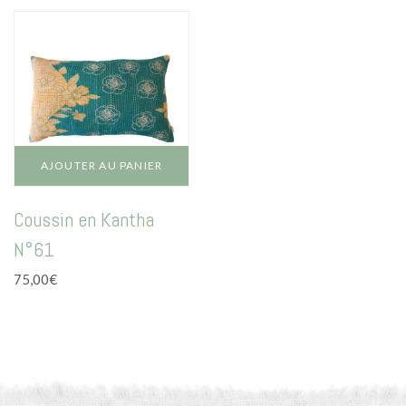
options
peuvent
être
choisies
sur
la
page
du
AJOUTER AU PANIER
produit
Coussin en Kantha
N°61
75,00
€