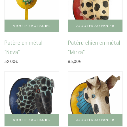
La vie en vert
La vie en bleu
La vie en rose
AJOUTER AU PANIER
AJOUTER AU PANIER
Carte cadeau
Patère en métal
Patère chien en métal
“Nova”
“Mirza”
52,00
€
85,00
€
Faites des heureux
AJOUTER AU PANIER
AJOUTER AU PANIER