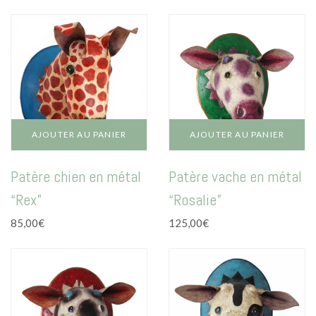
AJOUTER AU PANIER
AJOUTER AU PANIER
Patère chien en métal
Patère vache en métal
“Rex”
“Rosalie”
85,00
€
125,00
€