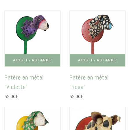
Mode
croissant
Echarpes / Pareos
Kimonos
Blouses et jupes
Sacs en Kantha
Pochettes ordinateur
AJOUTER AU PANIER
AJOUTER AU PANIER
Trousses de toilette
Patère en métal
Patère en métal
Objets déco
“Violetta”
“Rosa”
Patères en métal
52,00
€
52,00
€
Carnet
Thème