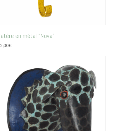
atère en métal “Nova”
2,00
€