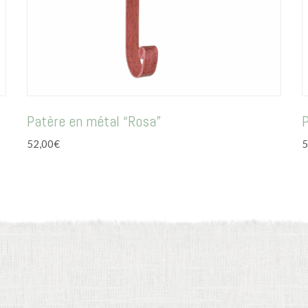
Patère en métal “Rosa”
P
52,00
€
5