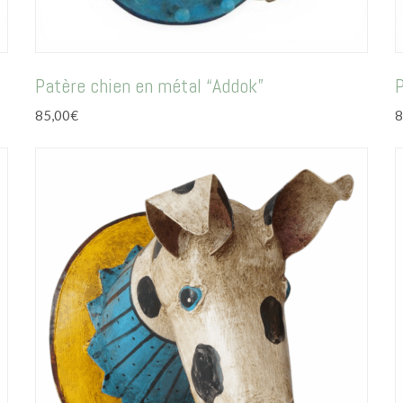
Patère chien en métal “Addok”
P
85,00
€
8