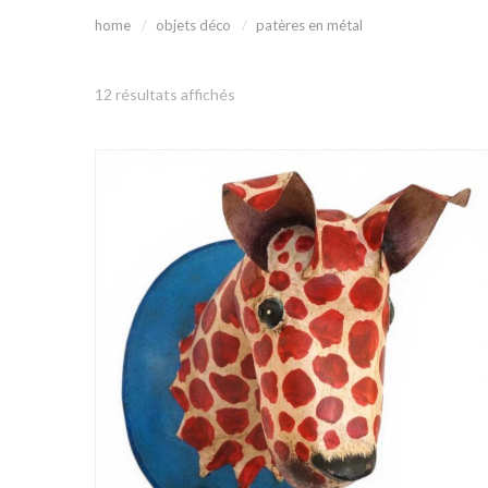
home
objets déco
patères en métal
Trié
12 résultats affichés
par
popularité