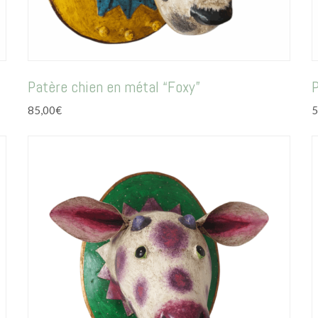
Patère chien en métal “Foxy”
P
85,00
€
5