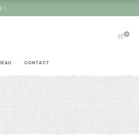
s !
0
DEAU
CONTACT