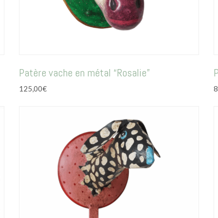
Patère vache en métal “Rosalie”
P
125,00
€
8