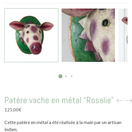
La vie en vert
La vie en bleu
La vie en rose
Carte cadeau
Faites des heureux
Patère vache en métal “Rosalie”
125,00
€
Cette patère en métal a été réalisée à la main par un artisan
indien.