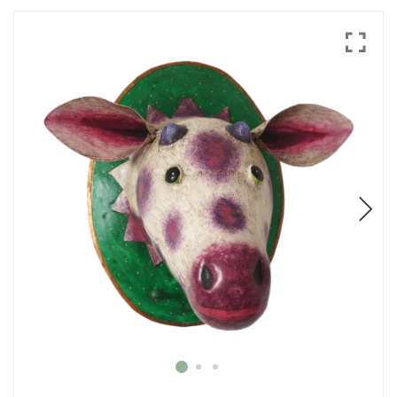
Mode
Echarpes / Pareos
Kimonos
Blouses et jupes
Sacs en Kantha
Pochettes ordinateur
Trousses de toilette
Objets déco
Patères en métal
Carnet
Thème