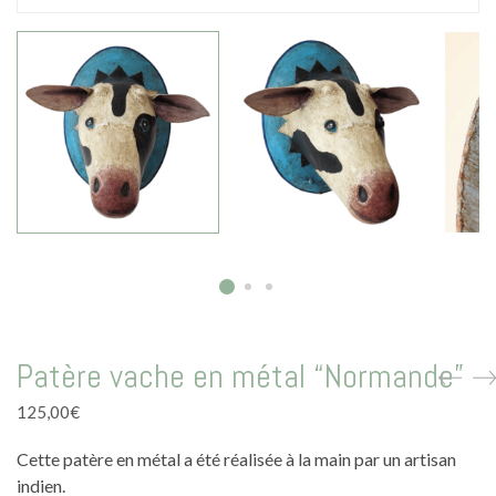
La vie en vert
La vie en bleu
La vie en rose
Carte cadeau
Faites des heureux
Patère vache en métal “Normande”
125,00
€
Cette patère en métal a été réalisée à la main par un artisan
indien.