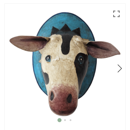
Mode
Echarpes / Pareos
Kimonos
Blouses et jupes
Sacs en Kantha
Pochettes ordinateur
Trousses de toilette
Objets déco
Patères en métal
Carnet
Thème