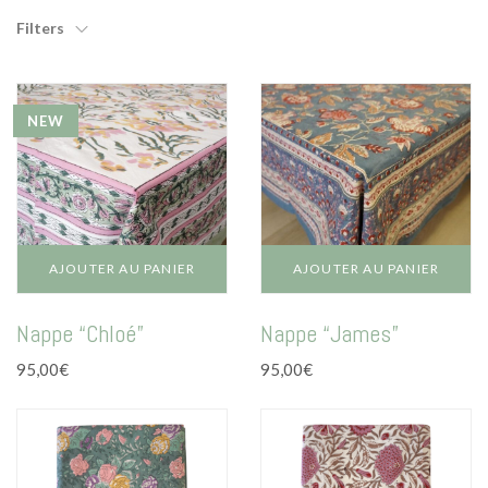
Mode
par
Filters
note
Echarpes / Pareos
moyenne
Kimonos
NEW
Blouses et jupes
Sacs en Kantha
Pochettes ordinateur
Trousses de toilette
AJOUTER AU PANIER
AJOUTER AU PANIER
Objets déco
Nappe “Chloé”
Nappe “James”
Patères en métal
95,00
€
95,00
€
Carnet
Thème