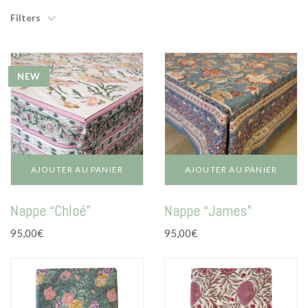
Mode
par
Filters
prix
Echarpes / Pareos
décroissant
Kimonos
NEW
Blouses et jupes
Sacs en Kantha
Pochettes ordinateur
Trousses de toilette
AJOUTER AU PANIER
AJOUTER AU PANIER
Objets déco
Nappe “Chloé”
Nappe “James”
Patères en métal
95,00
€
95,00
€
Carnet
Thème