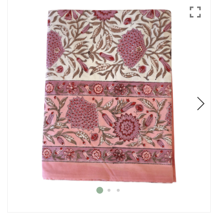
Mode
Echarpes / Pareos
Kimonos
Blouses et jupes
Sacs en Kantha
Pochettes ordinateur
Trousses de toilette
Objets déco
Patères en métal
Carnet
Thème