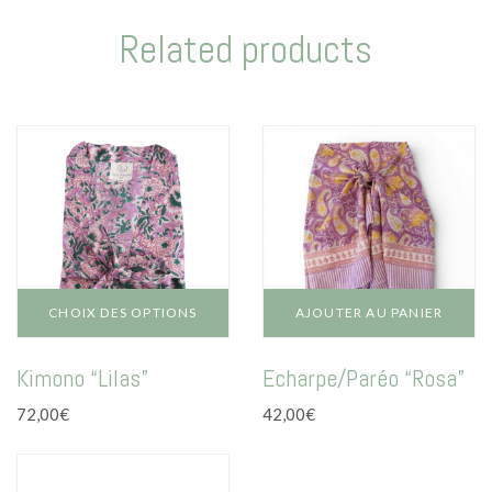
Related products
CHOIX DES OPTIONS
AJOUTER AU PANIER
Ce
Kimono “Lilas”
Echarpe/Paréo “Rosa”
produit
a
72,00
€
42,00
€
plusieurs
variations.
Les