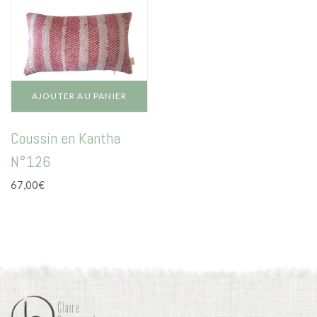
options
peuvent
être
choisies
sur
la
page
AJOUTER AU PANIER
du
produit
Coussin en Kantha
N°126
67,00
€