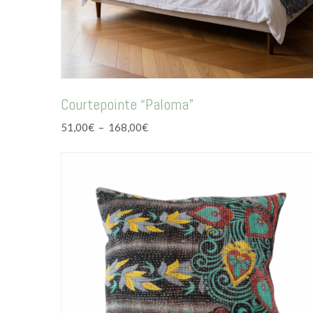
Courtepointe “Paloma”
Plage
51,00
€
–
168,00
€
de
prix :
51,00€
à
168,00€