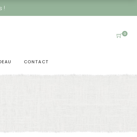
s !
0
DEAU
CONTACT