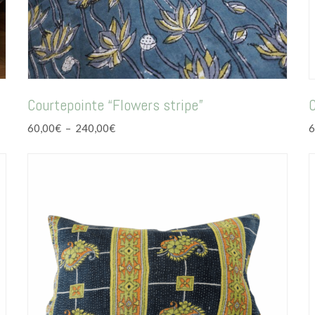
Courtepointe “Flowers stripe”
Plage
60,00
€
–
240,00
€
6
de
prix :
60,00€
à
240,00€