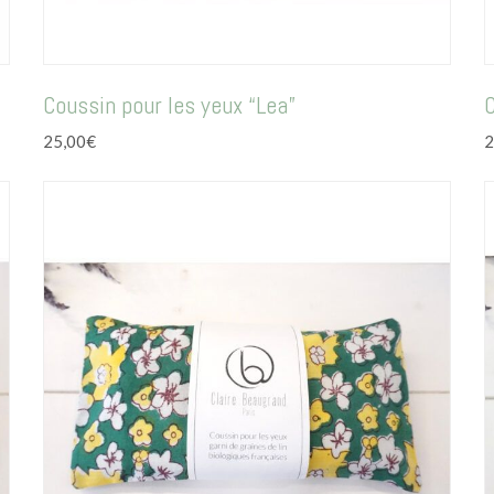
Coussin pour les yeux “Lea”
C
25,00
€
2