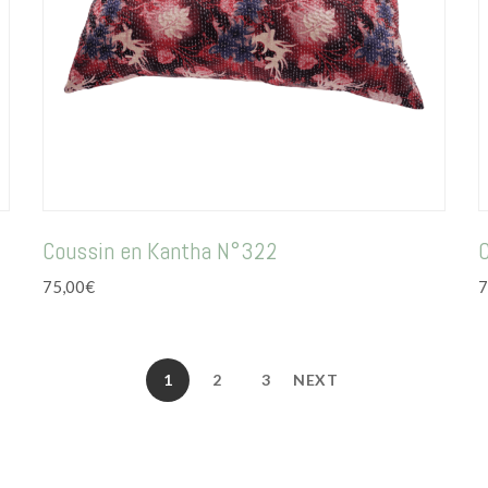
Coussin en Kantha N°322
75,00
€
7
1
2
3
NEXT