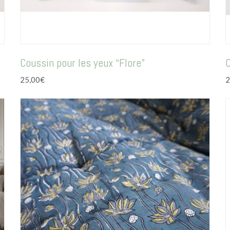
Coussin pour les yeux “Flore”
C
25,00
€
2