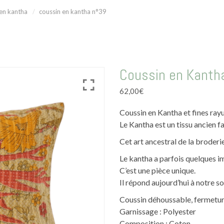
 en kantha
coussin en kantha n°39
Coussin en Kanth
62,00
€
Coussin en Kantha et fines rayu
Le Kantha est un tissu ancien f
Cet art ancestral de la broderi
Le kantha a parfois quelques im
C’est une pièce unique.
Il répond aujourd’hui à notre s
Coussin déhoussable, fermeture
Garnissage : Polyester
Composition : Coton