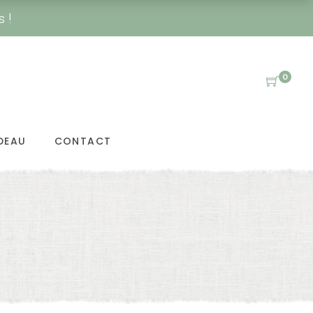
s !
0
DEAU
CONTACT