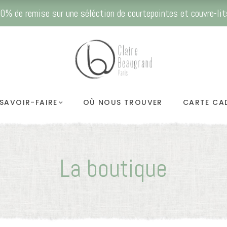
0% de remise sur une séléction de courtepointes et couvre-lit
SAVOIR-FAIRE
OÙ NOUS TROUVER
CARTE CA
La boutique