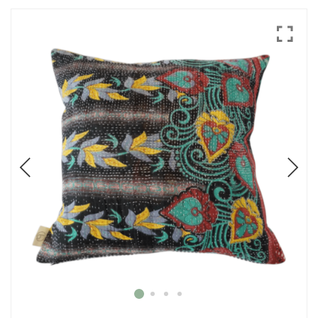
Mode
Echarpes / Pareos
Kimonos
Blouses et jupes
Sacs en Kantha
Pochettes ordinateur
Trousses de toilette
Objets déco
Patères en métal
Carnet
Thème