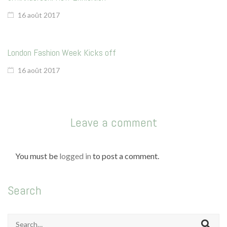
La vie en vert
16 août 2017
La vie en bleu
La vie en rose
London Fashion Week Kicks off
Carte cadeau
16 août 2017
Leave a comment
Faites des heureux
You must be
logged in
to post a comment.
Search
Search