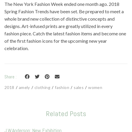
Mode
The New York Fashion Week ended one month ago. 2018
Spring Fashion Trends have been set. Be prepared to meet a
Echarpes / Pareos
whole brand new collection of distinctive concepts and
Kimonos
designs. Art-infused prints are greatly utilized in every
fashion piece. Catch the latest fashion items and become one
Blouses et jupes
of the first fashion icons for the upcoming new year
Sacs en Kantha
celebration.
Pochettes ordinateur
Trousses de toilette
Share :
Objets déco
2018
amely
clothing
fashion
sales
women
Patères en métal
Carnet
Related Posts
Thème
J.W.Anderson: New Exhibition