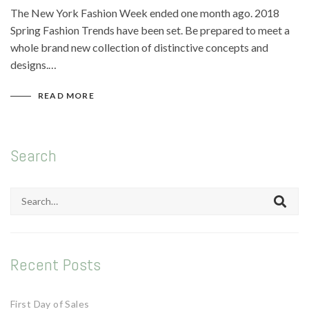
Mode
The New York Fashion Week ended one month ago. 2018
Spring Fashion Trends have been set. Be prepared to meet a
Echarpes / Pareos
whole brand new collection of distinctive concepts and
Kimonos
designs.…
Blouses et jupes
READ MORE
Sacs en Kantha
Pochettes ordinateur
Search
Trousses de toilette
Objets déco
Search
for:
Patères en métal
Carnet
Recent Posts
Thème
First Day of Sales