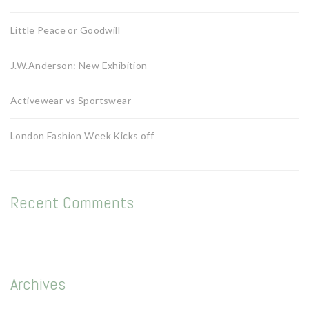
La vie en vert
La vie en bleu
Little Peace or Goodwill
La vie en rose
J.W.Anderson: New Exhibition
Carte cadeau
Activewear vs Sportswear
London Fashion Week Kicks off
Faites des heureux
Recent Comments
Archives