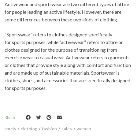
Mode
Activewear and sportswear are two different types of attire
for people leading an active lifestyle. However, there are
Echarpes / Pareos
some differences between these two kinds of clothing.
Kimonos
“Sportswear” refers to clothes designed specifically
Blouses et jupes
for sports purposes, while “activewear” refers to attire or
Sacs en Kantha
clothes designed for the purpose of transitioning from
exercise wear to casual wear. Activewear refers to garments
Pochettes ordinateur
or clothes that provide style along with comfort and function
Trousses de toilette
and are made up of sustainable materials. Sportswear is
clothes, shoes, and accessories that are specifically designed
Objets déco
for sports purposes.
Patères en métal
Carnet
Share :
Thème
amely
clothing
fashion
sales
women