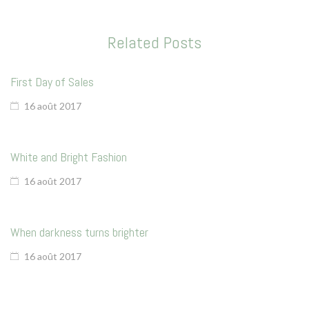
La vie en vert
La vie en bleu
Related Posts
La vie en rose
First Day of Sales
Carte cadeau
16 août 2017
White and Bright Fashion
16 août 2017
Faites des heureux
When darkness turns brighter
16 août 2017