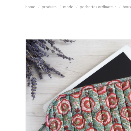
home
produits
mode
pochettes ordinateur
hous