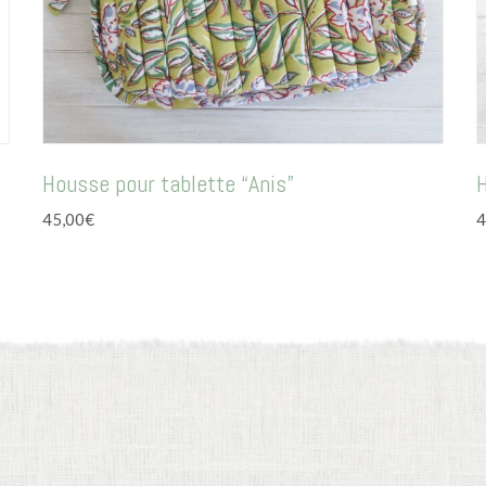
Housse pour tablette “Anis”
H
45,00
€
4