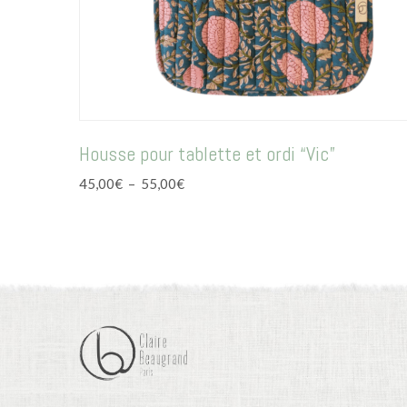
Housse pour tablette et ordi “Vic”
Plage
45,00
€
–
55,00
€
de
prix :
45,00€
à
55,00€