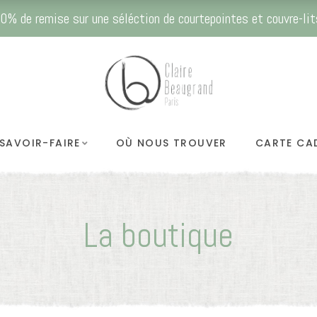
0% de remise sur une séléction de courtepointes et couvre-lit
SAVOIR-FAIRE
OÙ NOUS TROUVER
CARTE CA
La boutique