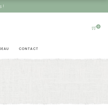
s !
0
DEAU
CONTACT