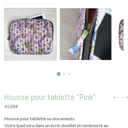
La vie en vert
La vie en bleu
La vie en rose
Carte cadeau
Faites des heureux
Housse pour tablette “Pink”
45,00
€
Housse pour tablette ou documents.
Votre Ipad sera dans un écrin douillet et rembourré au