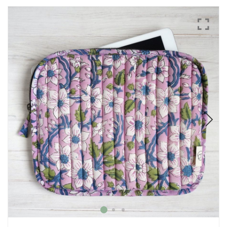
Mode
Echarpes / Pareos
Kimonos
Blouses et jupes
Sacs en Kantha
Pochettes ordinateur
Trousses de toilette
Objets déco
Patères en métal
Carnet
Thème