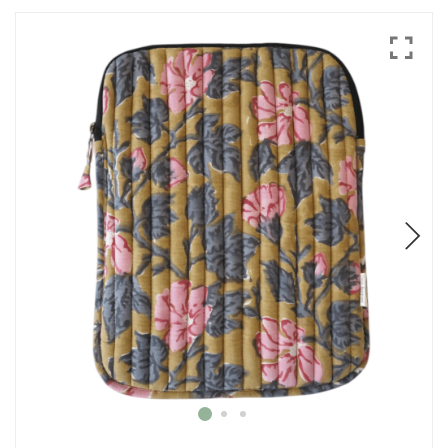
Mode
Echarpes / Pareos
Kimonos
Blouses et jupes
Sacs en Kantha
Pochettes ordinateur
Trousses de toilette
Objets déco
Patères en métal
Carnet
Thème