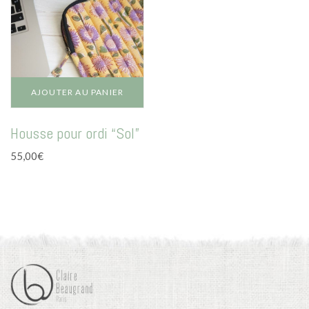
être
être
à
choisies
choisies
55,00€
sur
sur
la
la
page
page
du
du
AJOUTER AU PANIER
produit
produit
Housse pour ordi “Sol”
55,00
€