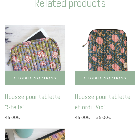
Related products
CHOIX DES OPTIONS
CHOIX DES OPTIONS
Ce
Ce
Housse pour tablette
Housse pour tablette
produit
produit
a
a
“Stella”
et ordi “Vic”
plusieurs
plusieurs
variations.
variations.
Plage
45,00
€
45,00
€
–
55,00
€
Les
Les
de
options
options
prix :
peuvent
peuvent
45,00€