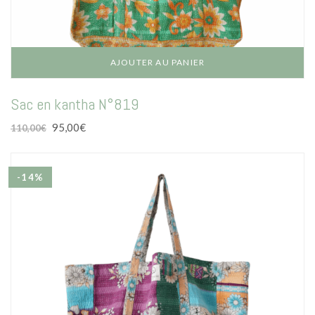
AJOUTER AU PANIER
Sac en kantha N°819
Le
Le
95,00
€
110,00
€
prix
prix
initial
actuel
était :
est :
-14%
110,00€.
95,00€.