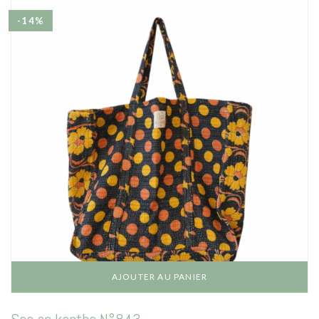
initial
actuel
était :
est :
-14%
110,00€.
95,00€.
AJOUTER AU PANIER