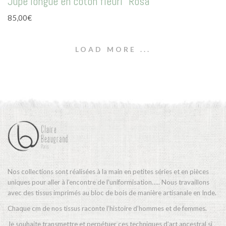
Jupe longue en coton fleuri “Rosa”
a
85,00
€
plusieurs
variations.
Les
LOAD MORE ...
options
peuvent
être
choisies
sur
la
page
du
produit
Nos collections sont réalisées à la main en petites séries et en pièces
uniques pour aller à l’encontre de l’uniformisation….. Nous travaillons
avec des tissus imprimés au bloc de bois de manière artisanale en Inde.
Chaque cm de nos tissus raconte l’histoire d’hommes et de femmes.
Je souhaite transmettre et perpétuer ces techniques d’art ancestral si