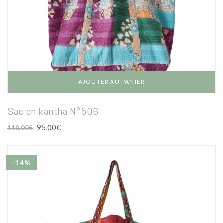
AJOUTER AU PANIER
Sac en kantha N°506
Le
Le
95,00
€
110,00
€
prix
prix
initial
actuel
était :
est :
-14%
110,00€.
95,00€.