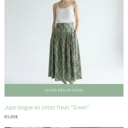
être
choisies
sur
la
page
du
produit
CHOIX DES OPTIONS
Ce
Jupe longue en coton fleuri “Green”
produit
a
85,00
€
plusieurs
variations.