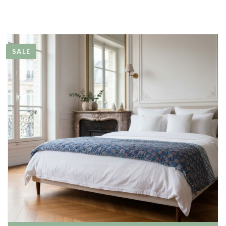
Mode
Echarpes / Pareos
Kimonos
SALE
Blouses et jupes
Sacs en Kantha
Pochettes ordinateur
Trousses de toilette
Objets déco
Patères en métal
Carnet
Thème