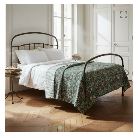
Mode
Echarpes / Pareos
Kimonos
Blouses et jupes
Sacs en Kantha
Pochettes ordinateur
Trousses de toilette
Objets déco
Patères en métal
Carnet
Thème