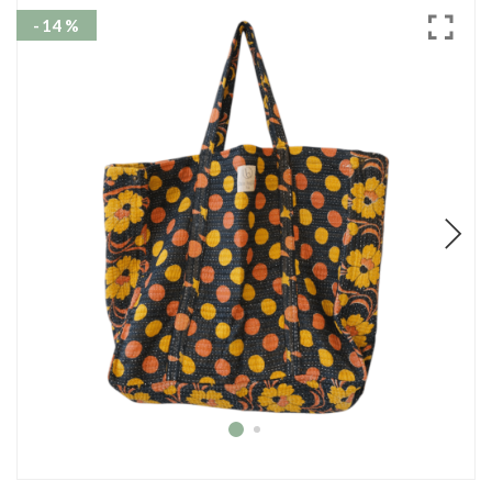
Mode
-14%
Echarpes / Pareos
Kimonos
Blouses et jupes
Sacs en Kantha
Pochettes ordinateur
Trousses de toilette
Objets déco
Patères en métal
Carnet
Thème