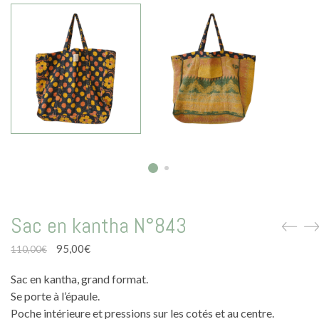
La vie en vert
La vie en bleu
La vie en rose
Carte cadeau
Faites des heureux
Sac en kantha N°843
Le
Le
95,00
€
110,00
€
prix
prix
Sac en kantha, grand format.
initial
actuel
était :
est :
Se porte à l’épaule.
110,00€.
95,00€.
Poche intérieure et pressions sur les cotés et au centre.