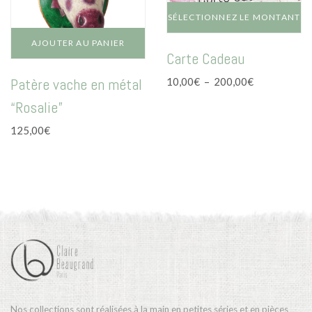
SÉLECTIONNEZ LE MONTANT
Ce
AJOUTER AU PANIER
Carte Cadeau
produit
a
Plage
Patère vache en métal
10,00
€
–
200,00
€
plusieurs
de
variations.
“Rosalie”
prix :
Les
10,00€
125,00
€
options
à
peuvent
200,00€
être
choisies
sur
la
page
du
produit
Nos collections sont réalisées à la main en petites séries et en pièces