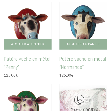
51,00€
La vie en vert
options
options
prix :
à
peuvent
peuvent
60,00€
La vie en bleu
168,00€
être
être
à
choisies
choisies
La vie en rose
240,00€
sur
sur
la
la
Carte cadeau
page
page
du
du
AJOUTER AU PANIER
AJOUTER AU PANIER
produit
produit
Patère vache en métal
Patère vache en métal
“Penny”
“Normande”
Faites des heureux
125,00
€
125,00
€