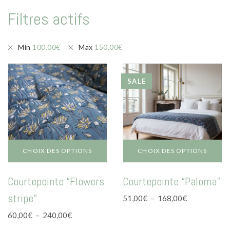
Mode
Filtres actifs
Echarpes / Pareos
Kimonos
Min
100,00
€
Max
150,00
€
Blouses et jupes
Sacs en Kantha
SALE
Pochettes ordinateur
Trousses de toilette
Objets déco
CHOIX DES OPTIONS
CHOIX DES OPTIONS
Patères en métal
Ce
Ce
Courtepointe “Flowers
Courtepointe “Paloma”
produit
produit
Carnet
a
a
stripe”
Plage
51,00
€
–
168,00
€
plusieurs
plusieurs
de
Thème
variations.
variations.
Plage
60,00
€
–
240,00
€
prix :
Les
Les
de