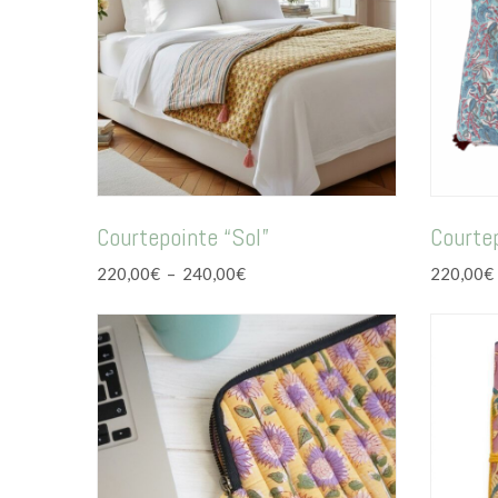
Courtepointe “Sol”
Courte
Plage
220,00
€
–
240,00
€
220,00
€
de
prix :
220,00€
à
240,00€