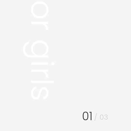
For girls
01
/ 03