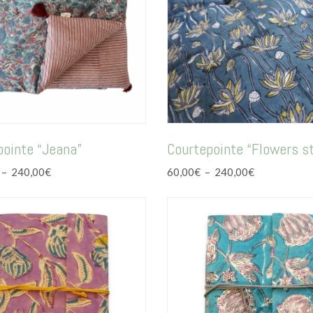
pointe “Jeana”
Courtepointe “Flowers st
Plage
Plage
–
240,00
€
60,00
€
–
240,00
€
de
de
prix :
prix :
220,00€
60,00€
à
à
240,00€
240,00€