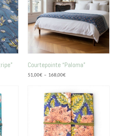
ripe”
Courtepointe “Paloma”
Plage
51,00
€
–
168,00
€
de
prix :
51,00€
à
168,00€