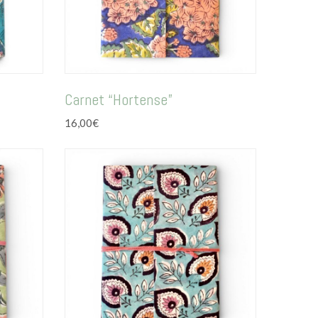
Carnet “Hortense”
16,00
€