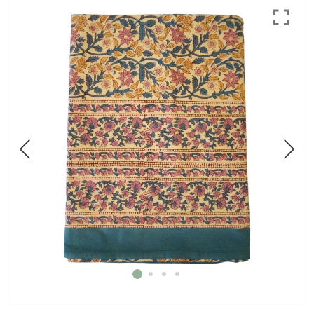
Mode
Echarpes / Pareos
Kimonos
Blouses et jupes
Sacs en Kantha
Pochettes ordinateur
Trousses de toilette
Objets déco
Patères en métal
Carnet
Thème