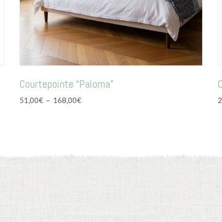
Courtepointe “Paloma”
C
Plage
51,00
€
–
168,00
€
2
de
prix :
51,00€
à
168,00€