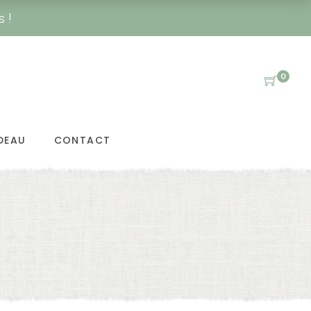
s !
0
DEAU
CONTACT