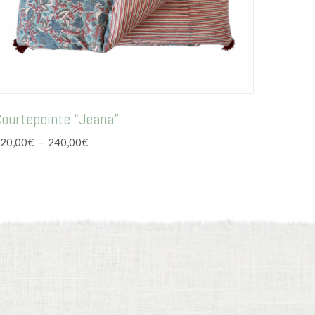
ourtepointe “Jeana”
Plage
20,00
€
–
240,00
€
de
prix :
220,00€
à
240,00€