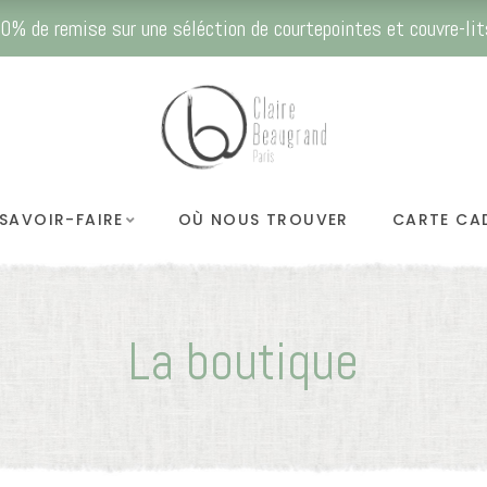
0% de remise sur une séléction de courtepointes et couvre-lit
SAVOIR-FAIRE
OÙ NOUS TROUVER
CARTE CA
La boutique