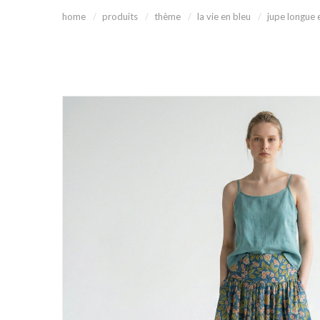
home
produits
thème
la vie en bleu
jupe longue e