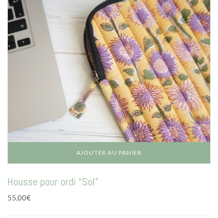
choisies
sur
la
page
du
produit
AJOUTER AU PANIER
Housse pour ordi “Sol”
55,00
€