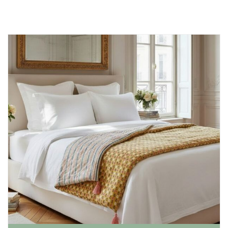
Mode
Echarpes / Pareos
Kimonos
Blouses et jupes
Sacs en Kantha
Pochettes ordinateur
Trousses de toilette
Objets déco
Patères en métal
Carnet
Thème