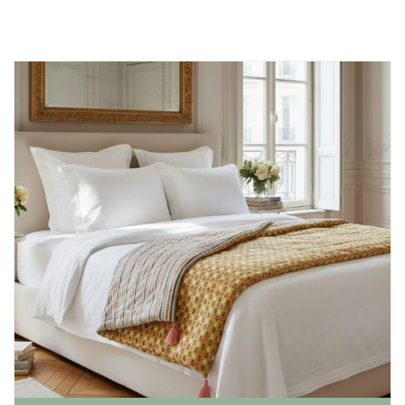
Mode
Echarpes / Pareos
Kimonos
Blouses et jupes
Sacs en Kantha
Pochettes ordinateur
Trousses de toilette
Objets déco
Patères en métal
Carnet
Thème