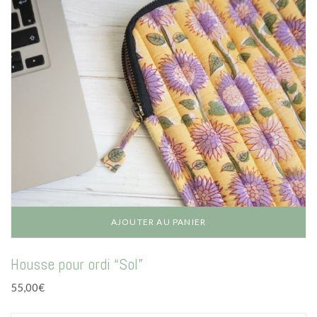
choisies
sur
la
page
du
produit
AJOUTER AU PANIER
Housse pour ordi “Sol”
55,00
€