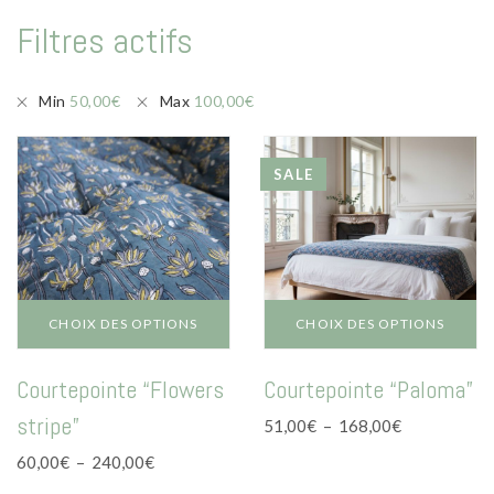
Mode
Filtres actifs
Echarpes / Pareos
Kimonos
Min
50,00
€
Max
100,00
€
Blouses et jupes
Sacs en Kantha
SALE
Pochettes ordinateur
Trousses de toilette
Objets déco
CHOIX DES OPTIONS
CHOIX DES OPTIONS
Patères en métal
Ce
Ce
Courtepointe “Flowers
Courtepointe “Paloma”
produit
produit
Carnet
a
a
stripe”
Plage
51,00
€
–
168,00
€
plusieurs
plusieurs
de
Thème
variations.
variations.
Plage
60,00
€
–
240,00
€
prix :
Les
Les
de