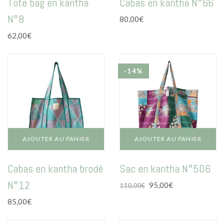
Tote bag en kantha
Cabas en kantha N°66
N°8
80,00
€
62,00
€
-14%
AJOUTER AU PANIER
AJOUTER AU PANIER
Cabas en kantha brodé
Sac en kantha N°506
N°12
Le
Le
95,00
€
110,00
€
prix
prix
85,00
€
initial
actuel
était :
est :