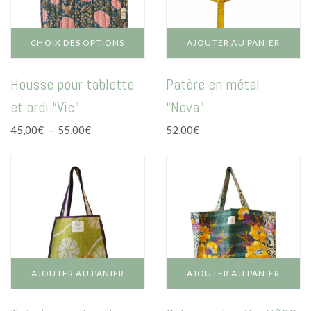
la
page
du
CHOIX DES OPTIONS
AJOUTER AU PANIER
produit
Ce
Housse pour tablette
Patère en métal
produit
a
et ordi “Vic”
“Nova”
plusieurs
variations.
Plage
45,00
€
–
55,00
€
52,00
€
Les
de
options
prix :
peuvent
45,00€
être
à
choisies
55,00€
sur
la
page
du
AJOUTER AU PANIER
AJOUTER AU PANIER
produit