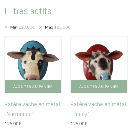
Mode
Filtres actifs
Echarpes / Pareos
Kimonos
Min
120,00
€
Max
125,00
€
Blouses et jupes
Sacs en Kantha
Pochettes ordinateur
Trousses de toilette
Objets déco
AJOUTER AU PANIER
AJOUTER AU PANIER
Patères en métal
Patère vache en métal
Patère vache en métal
Carnet
“Normande”
“Penny”
Thème
125,00
€
125,00
€