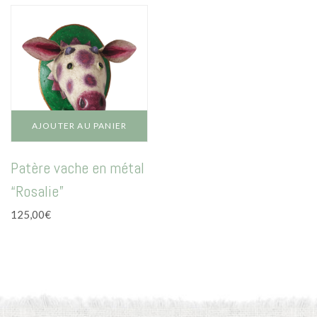
La vie en vert
La vie en bleu
La vie en rose
Carte cadeau
AJOUTER AU PANIER
Patère vache en métal
“Rosalie”
Faites des heureux
125,00
€