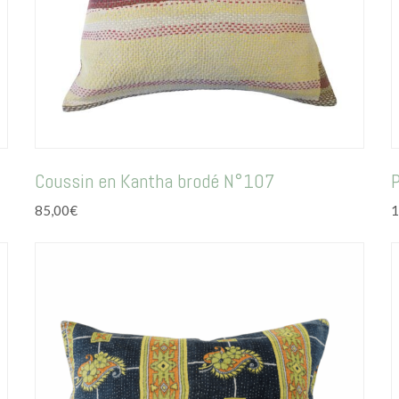
Coussin en Kantha brodé N°107
P
85,00
€
1