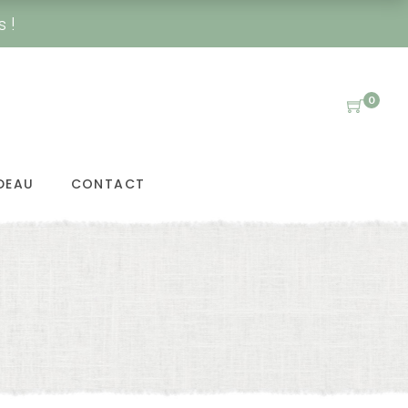
s !
0
DEAU
CONTACT