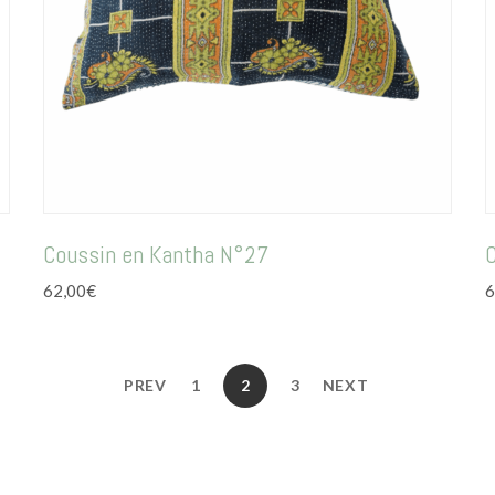
Coussin en Kantha N°27
62,00
€
6
PREV
1
2
3
NEXT