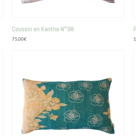
Coussin en Kantha N°98
P
75,00
€
1