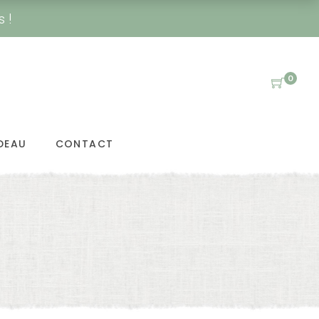
s !
0
DEAU
CONTACT