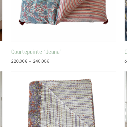
Courtepointe “Jeana”
C
Plage
220,00
€
–
240,00
€
6
de
prix :
220,00€
à
240,00€