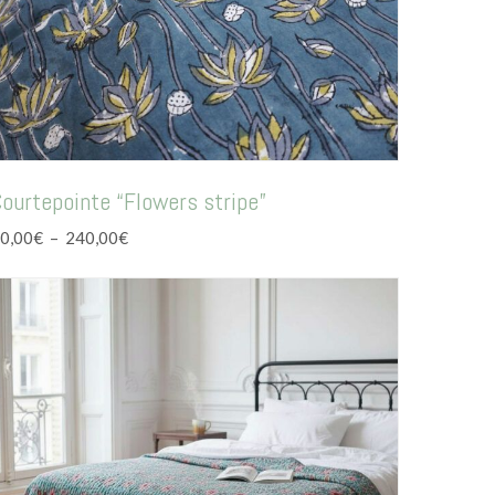
ourtepointe “Flowers stripe”
Plage
0,00
€
–
240,00
€
de
prix :
60,00€
à
240,00€