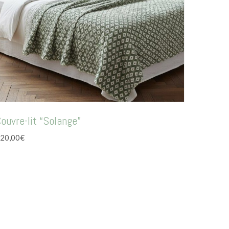
ouvre-lit “Solange”
20,00
€