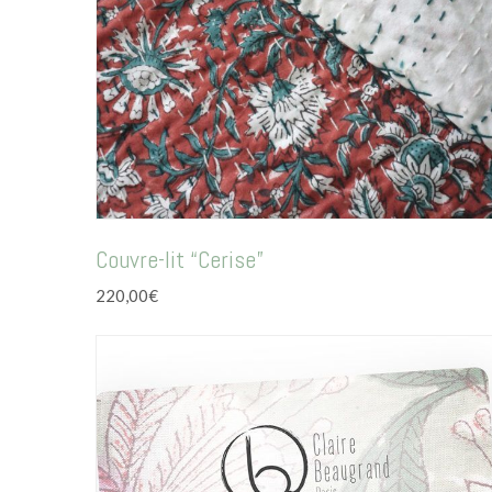
Couvre-lit “Cerise”
220,00
€