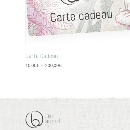
Carte Cadeau
Plage
10,00
€
–
200,00
€
de
prix :
10,00€
à
200,00€