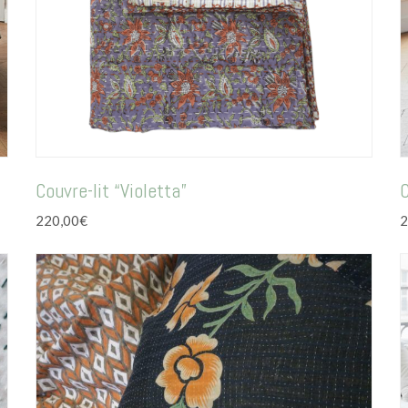
Couvre-lit “Violetta”
C
220,00
€
2