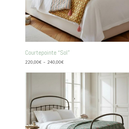
Courtepointe “Sol”
Plage
220,00
€
–
240,00
€
de
prix :
220,00€
à
240,00€