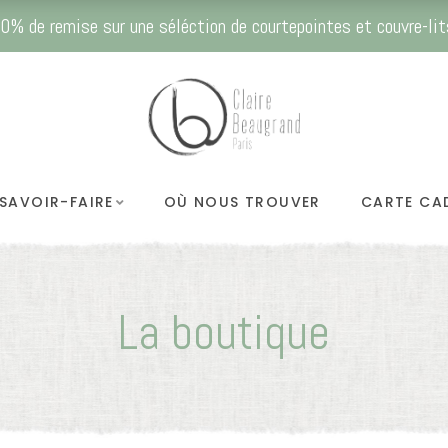
0% de remise sur une séléction de courtepointes et couvre-lit
SAVOIR-FAIRE
OÙ NOUS TROUVER
CARTE CA
La boutique