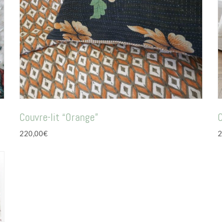
Couvre-lit “Orange”
C
220,00
€
2