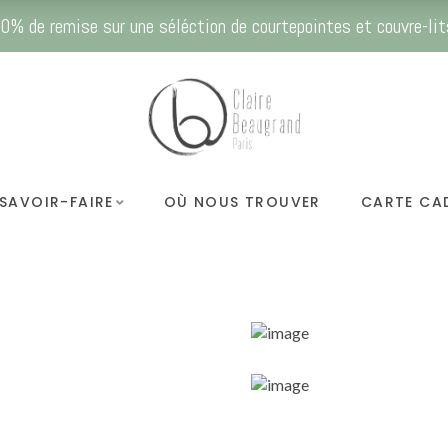
0% de remise sur une séléction de courtepointes et couvre-lit
Women’s Opt
SAVOIR-FAIRE
OÙ NOUS TROUVER
CARTE CA
Collection
SHOP NOW
Men’s Optic