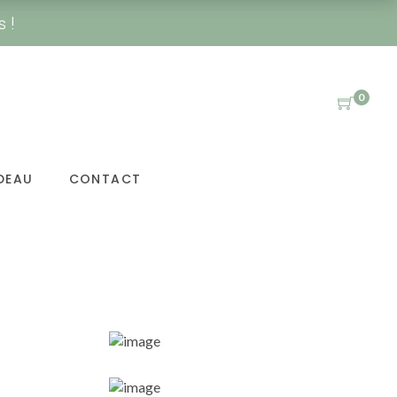
s !
0
ical
DEAU
CONTACT
Sunglasses
SHOP NOW
sale up to
al