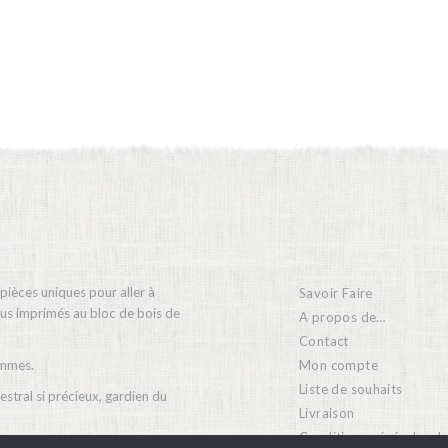
 pièces uniques pour aller à
Savoir Faire
ssus imprimés au bloc de bois de
A propos de…
Contact
Mon compte
emmes.
Liste de souhaits
stral si précieux, gardien du
Livraison
Conditions générales d