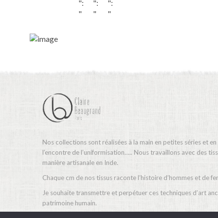
":
":
":
SHOP NOW
"
"
"
1
1
1
6
6
6
0
0
0
","
","
","
h
h
h
ei
ei
ei
g
g
g
ht
ht
ht
":
":
":
"
"
"
1
1
1
6
6
6
Nos collections sont réalisées à la main en petites séries et en
0
0
0
l’encontre de l’uniformisation….. Nous travaillons avec des ti
"},
"},
"},
manière artisanale en Inde.
"
"
"
Chaque cm de nos tissus raconte l’histoire d’hommes et de f
pl
pl
pl
Je souhaite transmettre et perpétuer ces techniques d’art ance
a
a
a
patrimoine humain.
c
c
c
e
e
e