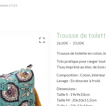
oilette n°125
Trousse de toilet
Plage
26,00
€
–
33,00
€
de
Trousse de toilette en coton, in
prix :
26,00€
Très pratique pour ranger tout
à
Tissu imprimé au bloc de bois 
33,00€
Composition : Coton, intérieur 
Lavage : En douceur à froid.
Dimensions :
Taille S : 19x9x10cm
Taille M : 20x10x11,5cm
Taille L : 23x 12x14cm