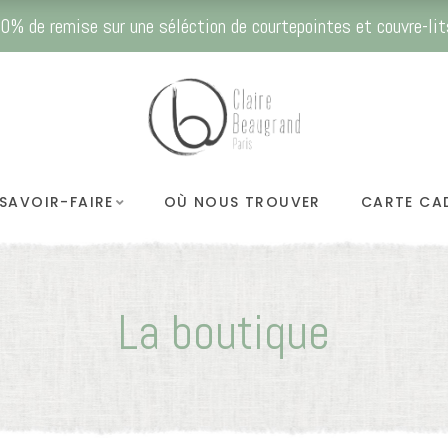
0% de remise sur une séléction de courtepointes et couvre-lit
SAVOIR-FAIRE
OÙ NOUS TROUVER
CARTE CA
La boutique