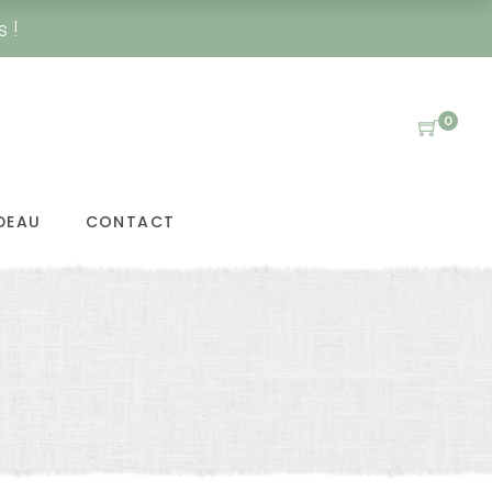
s !
0
DEAU
CONTACT