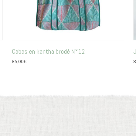
Cabas en kantha brodé N°12
J
85,00
€
8