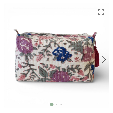
Mode
Echarpes / Pareos
Kimonos
Blouses et jupes
Sacs en Kantha
Pochettes ordinateur
Trousses de toilette
Objets déco
Patères en métal
Carnet
Thème