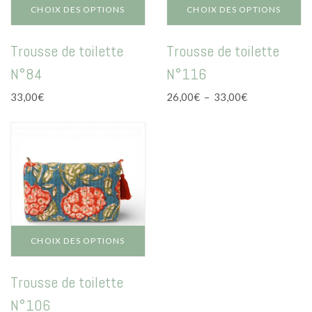
CHOIX DES OPTIONS
CHOIX DES OPTIONS
Ce
Ce
Trousse de toilette
Trousse de toilette
produit
produit
a
a
N°84
N°116
plusieurs
plusieurs
variations.
variations.
Plage
33,00
€
26,00
€
–
33,00
€
Les
Les
de
options
options
prix :
peuvent
peuvent
26,00€
être
être
à
choisies
choisies
33,00€
sur
sur
la
la
page
page
du
du
CHOIX DES OPTIONS
produit
produit
Ce
Trousse de toilette
produit
a
N°106
plusieurs