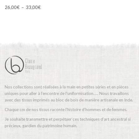
variations.
Plage
26,00
€
–
33,00
€
Les
de
options
prix :
peuvent
26,00€
être
à
choisies
33,00€
sur
la
page
du
produit
Nos collections sont réalisées à la main en petites séries et en pièces
uniques pour aller à l’encontre de l’uniformisation….. Nous travaillons
avec des tissus imprimés au bloc de bois de manière artisanale en Inde.
Chaque cm de nos tissus raconte l’histoire d’hommes et de femmes.
Je souhaite transmettre et perpétuer ces techniques d’art ancestral si
précieux, gardien du patrimoine humain.