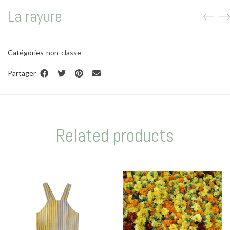
La vie en vert
La rayure
La vie en bleu
La vie en rose
Catégories
non-classe
Carte cadeau
Partager
Related products
Faites des heureux