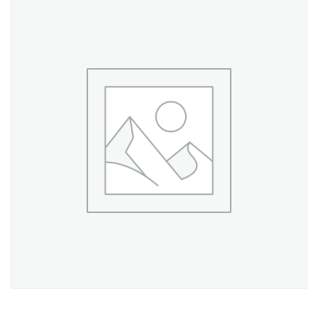
Mode
Echarpes / Pareos
Kimonos
Blouses et jupes
Sacs en Kantha
Pochettes ordinateur
Trousses de toilette
Objets déco
Patères en métal
Carnet
Thème