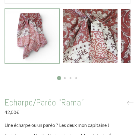
La vie en vert
La vie en bleu
La vie en rose
Carte cadeau
Faites des heureux
Echarpe/Paréo “Rama”
42,00
€
Une écharpe ou un paréo ? Les deux mon capitaine !