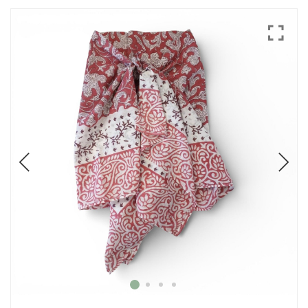
Mode
Echarpes / Pareos
Kimonos
Blouses et jupes
Sacs en Kantha
Pochettes ordinateur
Trousses de toilette
Objets déco
Patères en métal
Carnet
Thème