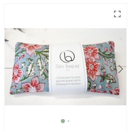
Mode
Echarpes / Pareos
Kimonos
Blouses et jupes
Sacs en Kantha
Pochettes ordinateur
Trousses de toilette
Objets déco
Patères en métal
Carnet
Thème