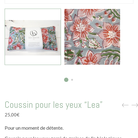
La vie en vert
La vie en bleu
La vie en rose
Carte cadeau
Faites des heureux
Coussin pour les yeux “Lea”
25,00
€
Pour un moment de détente.