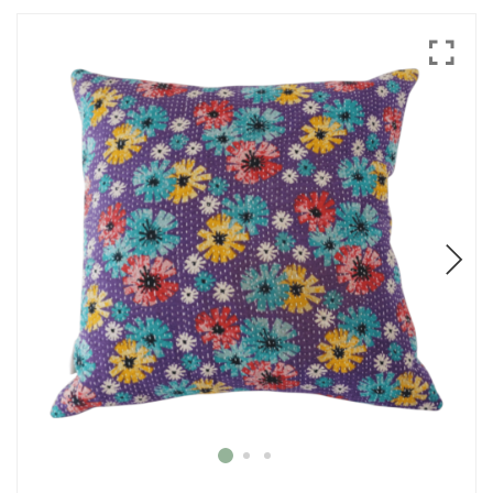
Mode
Echarpes / Pareos
Kimonos
Blouses et jupes
Sacs en Kantha
Pochettes ordinateur
Trousses de toilette
Objets déco
Patères en métal
Carnet
Thème