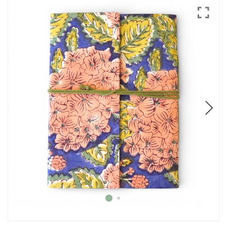
Mode
Echarpes / Pareos
Kimonos
Blouses et jupes
Sacs en Kantha
Pochettes ordinateur
Trousses de toilette
Objets déco
Patères en métal
Carnet
Thème