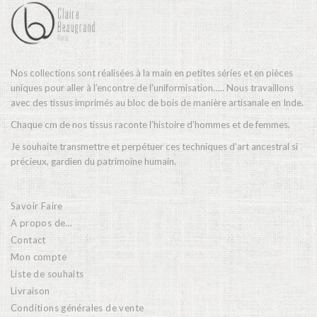
Mode
Echarpes / Pareos
Kimonos
Nos collections sont réalisées à la main en petites séries et en pièces
Blouses et jupes
uniques pour aller à l’encontre de l’uniformisation….. Nous travaillons
avec des tissus imprimés au bloc de bois de manière artisanale en Inde.
Sacs en Kantha
Chaque cm de nos tissus raconte l’histoire d’hommes et de femmes.
Pochettes ordinateur
Je souhaite transmettre et perpétuer ces techniques d’art ancestral si
Trousses de toilette
précieux, gardien du patrimoine humain.
Objets déco
Savoir Faire
A propos de…
Patères en métal
Contact
Carnet
Mon compte
Liste de souhaits
Thème
Livraison
Conditions générales de vente