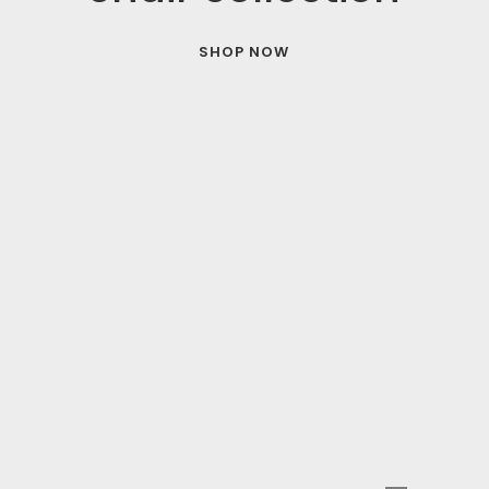
Mode
Echarpes / Pareos
SHOP NOW
Kimonos
Blouses et jupes
Sacs en Kantha
Pochettes ordinateur
Trousses de toilette
Objets déco
Patères en métal
Carnet
Thème