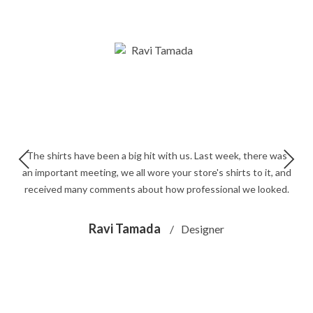
Mode
Echarpes / Pareos
Kimonos
Blouses et jupes
Sacs en Kantha
Pochettes ordinateur
Trousses de toilette
The shirts have been a big hit with us. Last week, there was
an important meeting, we all wore your store's shirts to it, and
received many comments about how professional we looked.
Objets déco
Patères en métal
Ravi Tamada
Designer
Carnet
Thème