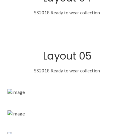
o
s
SS2018 Ready to wear collection
3
O
0
p
%
t
O
i
Layout 05
c
F
SS2018 Ready to wear collection
a
F
l
C
o
Men
ll
Collection
e
Women