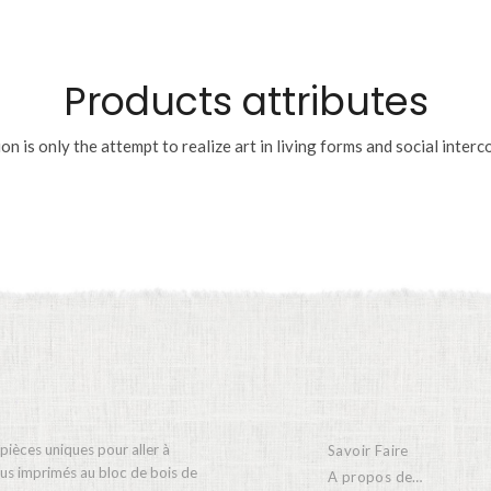
Products attributes
on is only the attempt to realize art in living forms and social interc
 pièces uniques pour aller à
Savoir Faire
ssus imprimés au bloc de bois de
A propos de…