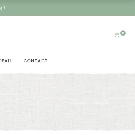
s !
0
DEAU
CONTACT