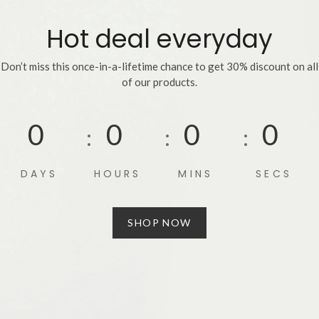
Mode
Hot deal everyday
Echarpes / Pareos
Kimonos
Don’t miss this once-in-a-lifetime chance to get 30% discount on all
of our products.
Blouses et jupes
Sacs en Kantha
0
0
0
0
Pochettes ordinateur
Trousses de toilette
DAYS
HOURS
MINS
SECS
Objets déco
SHOP NOW
Patères en métal
Carnet
Thème