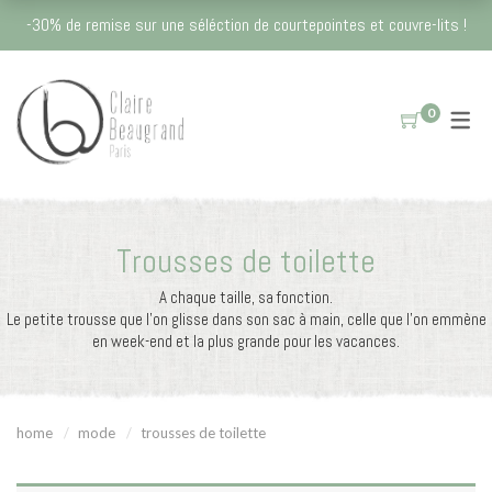
SAVOIR-FAIRE
LA BOUTIQUE
-30% de remise sur une séléction de courtepointes et couvre-lits !
La table
Savoir-Faire
0
Nappes
Le kantha
Sets de table
L'impression au bloc de bois
Tablier japonais
L'histoire des couleurs
Trousses de toilette
Coussins et plaids
Le Vert
A chaque taille, sa fonction.
Le petite trousse que l’on glisse dans son sac à main, celle que l’on emmène
Couvre-lits
Le Rose
en week-end et la plus grande pour les vacances.
Courtepointes
Le Bleu
Plaids et coussins en kantha
home
mode
trousses de toilette
Coussins pour les yeux