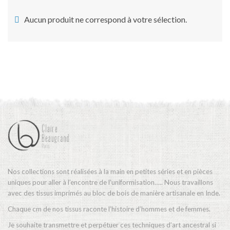
Mode
Aucun produit ne correspond à votre sélection.
Echarpes / Pareos
Kimonos
Blouses et jupes
Sacs en Kantha
Pochettes ordinateur
Trousses de toilette
Objets déco
Patères en métal
Nos collections sont réalisées à la main en petites séries et en pièces
Carnet
uniques pour aller à l’encontre de l’uniformisation….. Nous travaillons
avec des tissus imprimés au bloc de bois de manière artisanale en Inde.
Chaque cm de nos tissus raconte l’histoire d’hommes et de femmes.
Thème
Je souhaite transmettre et perpétuer ces techniques d’art ancestral si